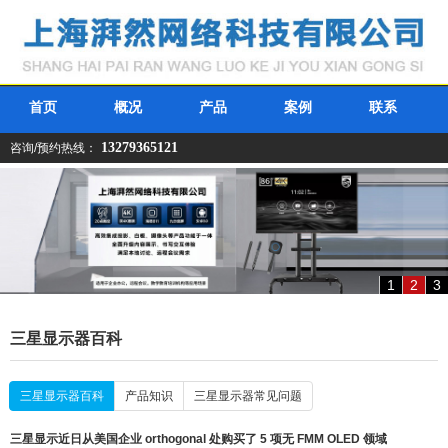
首页
概况
产品
案例
联系
13279365121
咨询/预约热线：
1
2
3
三星显示器百科
三星显示器百科
产品知识
三星显示器常见问题
三星显示近日从美国企业 orthogonal 处购买了 5 项无 FMM OLED 领域