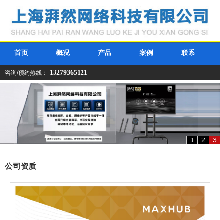
首页
概况
产品
案例
联系
13279365121
咨询/预约热线：
1
2
3
公司资质